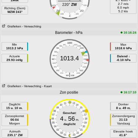
Zwak
9.7 km/h =
2.7 m/s
220°
ZW
WZW
OZO
6.0 mph
Richting (Gem)
ZW
ZO
5.2 kts
WZW 243°
ZZW
ZZO
Z
Grafieken
- Verwachting
Barometer - hPa
16:16:24
1000
Min
Max
997
1003
994
1006
1013.2 hPa
1018.6 hPa
991
1009
988
1012
Actuele
985
1015
Dalend ↓
1013.4
29.93 inHg
982
1018
-0.10 hPa
979
1021
976
1024
973
1027
|
970
1030
964
1036
Grafieken
- Verwachting
- Kaart
Zon positie
16:17:10
11
13
Daglicht
Donker
10
14
15 u. 10 m.
09
15
8 u. 49 m.
08
16
Geschat:
07
17
Zonsopkomst
Zonsondergang
4
56
06
18
06:04
u.
m.
21:13
05
19
Morgen
Vandaag
daglicht
04
20
03
21
Azimuth
Elevatie hoek
02
22
235.1° ZW
01
23
41.6°