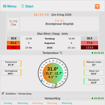
Menu
Start
°F
16:17:14
Zon 9 Aug 2026
Let op!
31.0
°C
Brandgevaar Mogelijk
29
%
Max Wind | Vlaag - km/u
30.6
38.5
13:39
Vandaag
15:49
61.2
77.4
5
Augustus
6
74.2
133.6
25 Mrt
2026
20 Jun
Temperatuur °C
16:16:24
20
19
21
Fahrenheit
Warmte Index
18
22
87.8°
31°
17
23
16
31.0°
24
15
25
Vochtigheid
Natte bol
↑
31.2°
↓
11.7°
14
26
29% ↑
19.6°
13
27
0.1°
12
28
Dauwpunt
11
29
10.9°
10
30
|
9
31
8
32
Grafieken
- Verwachting
Verwachting
15:45:03
Zondag
Maandag
Maandag
Maandag
Maandag