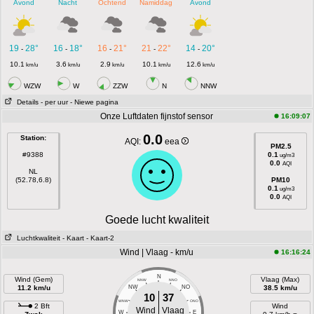
Avond
Nacht
Ochtend
Namiddag
Avond
19
28°
16
18°
16
21°
21
22°
14
20°
-
-
-
-
-
10.1
3.6
2.9
10.1
12.6
km/u
km/u
km/u
km/u
km/u
WZW
W
ZZW
N
NNW
Details
- per uur
- Niewe pagina
Onze Luftdaten fijnstof sensor
16:09:07
0.0
Station:
AQI:
eea
PM2.5
#9388
0.1
ug/m3
0.0
AQI
NL
(52.78,6.8)
PM10
0.1
ug/m3
0.0
AQI
Goede lucht kwaliteit
Luchtkwaliteit
- Kaart
- Kaart-2
Wind | Vlaag - km/u
16:16:24
N
Wind (Gem)
Vlaag (Max)
NNW
NNO
11.2 km/u
NW
NO
38.5 km/u
10
37
WNW
ONO
2 Bft
Wind
Wind
Vlaag
W
E