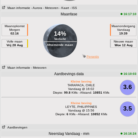
Maan informatie
- Aurora
- Meteoren
- Kaart
- ISS
Maanfase
16:17:10
Maanopkomst
Maanondergang
Morgen
Vandaag
14%
02:16
19:39
Verlicht
Volle maan
Nieuwe maan
Afnemende maan
Vrij 28 Aug
Woe 12 Aug
Perseids
Maan informatie
- Meteoren
Aardbevings data
16:10:03
Kleine beving
TARAPACA, CHILE
3.6
Vandaag @ 16:02
Diepte:
99.8
KMs - Afstand:
10851
KMs
Kleine beving
LEYTE, PHILIPPINES
3.5
Vandaag @ 15:56
Diepte:
6
KMs - Afstand:
10852
KMs
Aardbevingen
Neerslag Vandaag - mm
16:16:24