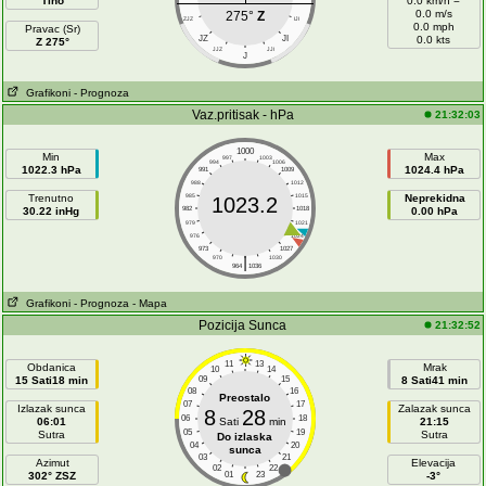
Tiho
0.0 km/h =
0.0 m/s
275°
Z
ZJZ
IJI
0.0 mph
Pravac (Sr)
JZ
JI
0.0 kts
Z 275°
JJZ
JJI
J
Grafikoni
- Prognoza
Vaz.pritisak - hPa
21:32:03
1000
Min
Max
997
1003
994
1006
1022.3 hPa
1024.4 hPa
991
1009
988
1012
Trenutno
985
1015
Neprekidna
1023.2
30.22 inHg
982
1018
0.00 hPa
979
1021
976
1024
973
1027
|
970
1030
964
1036
Grafikoni
- Prognoza
- Mapa
Pozicija Sunca
21:32:52
11
13
Obdanica
Mrak
10
14
15 Sati18 min
09
15
8 Sati41 min
08
16
Preostalo
07
17
Izlazak sunca
Zalazak sunca
8
28
06
18
06:01
Sati
min
21:15
05
19
Sutra
Sutra
Do izlaska
04
20
sunca
03
21
Azimut
Elevacija
02
22
302° ZSZ
01
23
-3°