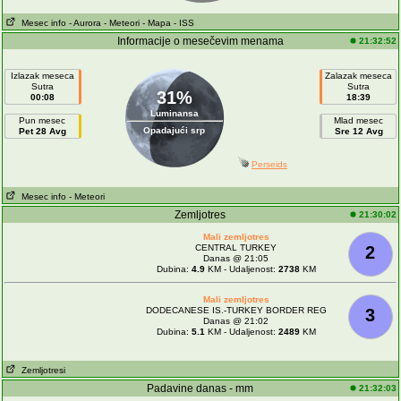
Mesec info
- Aurora
- Meteori
- Mapa
- ISS
Informacije o mesečevim menama
21:32:52
Izlazak meseca
Zalazak meseca
Sutra
Sutra
31%
00:08
18:39
Luminansa
Pun mesec
Mlad mesec
Opadajući srp
Pet 28 Avg
Sre 12 Avg
Perseids
Mesec info
- Meteori
Zemljotres
21:30:02
Mali zemljotres
CENTRAL TURKEY
2
Danas @ 21:05
Dubina:
4.9
KM - Udaljenost:
2738
KM
Mali zemljotres
DODECANESE IS.-TURKEY BORDER REG
3
Danas @ 21:02
Dubina:
5.1
KM - Udaljenost:
2489
KM
Zemljotresi
Padavine danas - mm
21:32:03