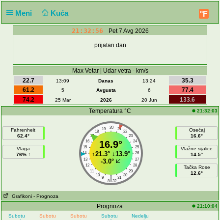
Meni
Kuća
°F
21:32:56
Pet 7 Avg 2026
prijatan dan
Max Vetar | Udar vetra - km/s
22.7
35.3
13:09
Danas
13:24
61.2
77.4
5
Avgusta
6
74.2
133.6
25 Mar
2026
20 Jun
Temperatura °C
21:32:03
20
19
21
Fahrenheit
Osećaj
18
22
62.4°
16.6°
17
23
16
16.9°
24
15
25
Vlaga
Vlažne sijalice
↑
21.3°
↓
13.9°
14
26
76% ↑
14.5°
13
27
-3.0°
12
28
Tačka Rose
11
29
12.6°
10
30
|
9
31
8
32
Grafikoni
- Prognoza
Prognoza
21:10:04
Subotu
Subotu
Subotu
Subotu
Nedelju