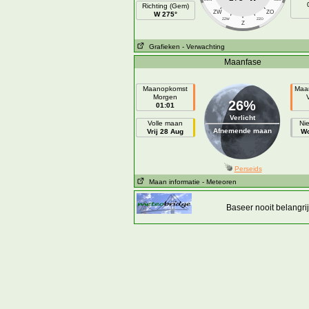
Richting (Gem)
ZW
ZO
W 275°
ZZW
ZZO
Z
Grafieken
- Verwachting
Maanfase
Maanopkomst
Maa
Morgen
26%
01:01
Verlicht
Volle maan
Ni
Afnemende maan
Vrij 28 Aug
Wo
Perseids
Maan informatie
- Meteoren
Baseer nooit belangr