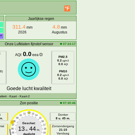
°F
Jaarlijkse regen
311.4
4.8
mm
mm
2026
Augustus
°
Onze Luftdaten fijnstof sensor
07:24:17
0.0
:
AQI:
eea
PM2.5
0.2
ug/m3
0.0
AQI
8)
PM10
0.2
ug/m3
0.0
AQI
Goede lucht kwaliteit
iteit
- Kaart
- Kaart-2
Zon positie
07:30:46
11
13
t
Donker
10
14
 m.
09
15
8 u. 45 m.
08
16
Geschat:
07
17
mst
Zonsondergang
13
44
06
18
u.
m.
21:15
05
19
n
Vandaag
daglicht