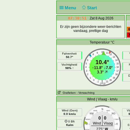
Menu
Start
07:30:51
Zat 8 Aug 2026
Er zijn geen bijzondere weer-berichten
6
vandaag, prettige dag
7
Temperatuur °C
10
9
11
Fahrenheit
8
12
50.7°
7
13
6
10.4°
14
5
15
Vochtigheid
↑
11.8°
↓
7.0°
4
16
98% ↑
3
17
3.3°
2
18
D
1
19
0
20
|
-1
21
-2
22
Grafieken
- Verwachting
Wind | Vlaag - km/u
N
Wind (Gem)
Vl
NNW
NNO
0.0 km/u
NW
NO
0
0
WNW
ONO
0 Bft
Wind
Vlaag
W
E
Kalm
0
275°
W
WZW
OZO