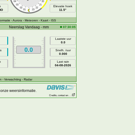
04
20
03
21
h
Elevatie hoek
02
22
NO
01
23
11.5°
ormatie
- Aurora
- Meteoren
- Kaart
- ISS
Neerslag Vandaag - mm
07:30:05
Laatste uur
0.0
0.0
s
Snelh. /uur
0.000
n
Last rain
04-08-2026
n
- Verwachting
- Radar
onze weersinformatie.
Credits, contact en . . .