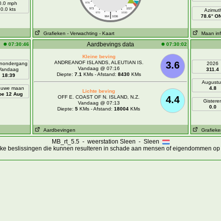
0.0 mph
976
1024
0.0 kts
973
1027
Azimut
|
970
1030
78.6° O
964
1036
Grafieken
- Verwachting
- Kaart
Maan inf
Aardbevings data
07:30:46
07:30:02
Kleine beving
ANDREANOF ISLANDS, ALEUTIAN IS.
3.6
nondergang
2026
Vandaag @ 07:16
Vandaag
311.4
Diepte:
7.1
KMs - Afstand:
8430
KMs
18:39
Augustu
euwe maan
4.8
Lichte beving
e 12 Aug
OFF E. COAST OF N. ISLAND, N.Z.
4.4
Gistere
Vandaag @ 07:13
0.0
Diepte:
5
KMs - Afstand:
18004
KMs
Aardbevingen
Grafieke
MB_rt_5.5 - weerstation Sleen - Sleen
ijke beslissingen die kunnen resulteren in schade aan mensen of eigendommen op 