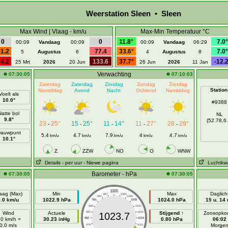
Weerstation Sleen • Sleen
Max Wind | Vlaag - km/u
Max-Min Temperatuur °C
0
0
11.8°
7.0°
00:09
Vandaag
00:09
00:09
Vandaag
06:29
1.2
77.4
33.6°
7.0°
5
Augustus
6
4
Augustus
8
4.2
133.6
37.7°
-12.2
25 Mrt
2026
20 Jun
26 Jun
2026
11 Jan
Verwachting
07:30:05
07:10:03
Zaterdag
Zaterdag
Zondag
Zondag
Zondag
Station
Namiddag
Avond
Nacht
Ochtend
Namiddag
Voelt als
10.0°
#9388
Natte bol
NL
9.8°
(52.78,6.
23
25°
15
25°
11
14°
11
27°
28
29°
-
-
-
-
-
auwpunt
5.4
4.7
7.9
4
4.7
km/u
km/u
km/u
km/u
km/u
10.1°
Z
ZZW
NO
O
WNW
Details
- per uur
- Niewe pagina
Luchtkwal
Barometer - hPa
07:30:05
07:30:05
1000
aag (Max)
Min
Max
Daglich
997
1003
994
1006
0.0 km/u
1022.9 hPa
1024.0 hPa
15 u. 14
991
1009
988
1012
Wind
Actuele
985
1015
Stijgend ↑
Zonsopko
1023.7
.0 km/h =
30.23 inHg
982
1018
0.80 hPa
06:02
0.0 m/s
Morge
979
1021