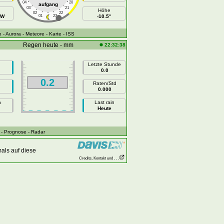
04
20
aufgang
03
21
Höhe
02
22
NW
01
23
-10.5°
o
- Aurora
- Meteore
- Karte
- ISS
Regen heute - mm
22:32:38
Letzte Stunde
0.0
0.2
Raten/Std
0.000
n
Last rain
Heute
- Prognose
- Radar
als auf diese
Credits, Kontakt und . . .