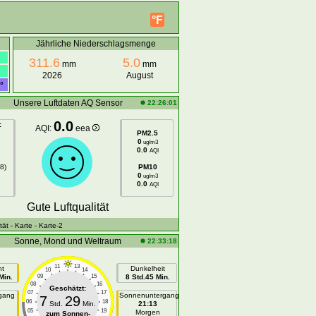
°F
Jährliche Niederschlagsmenge
311.6
5.0
mm
mm
2026
August
°
Unsere Luftdaten AQ Sensor
22:26:01
0.0
:
AQI:
eea
PM2.5
0
ug/m3
0.0
AQI
8)
PM10
0
ug/m3
0.0
AQI
Gute Luftqualität
tät
- Karte
- Karte-2
Sonne, Mond und Weltraum
22:33:18
11
13
ht
Dunkelheit
10
14
Min.
09
15
8 Std.45 Min.
08
16
Geschätzt:
07
17
gang
Sonnenuntergang
7
29
06
18
Std.
Min.
21:13
05
19
n
Morgen
zum Sonnen-