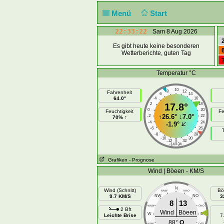
Menü
Start
22:33:22
Sam 8 Aug 2026
Es gibt heute keine besonderen
Wetterberichte, guten Tag
Temperatur °C
10
8
12
Fahrenheit
6
14
64.0°
4
16
2
17.8°
18
0
20
Feuchtigkeit
Fe
↑
26.6°
↓
7.0°
-2
22
70% ↑
-4
24
-1.9°
-6
26
-8
28
-10
30
|
-12
32
-14
34
Grafiken
- Prognose
Wind | Böeen - KM/S
N
Wind (Schnitt)
Bö
NNW
NNO
9.7 KM/S
NW
NO
3
8
13
WNW
ONO
2 Bft
Wind
Böeen
W
E
Leichte Brise
7
88°
O
WSW
OSO