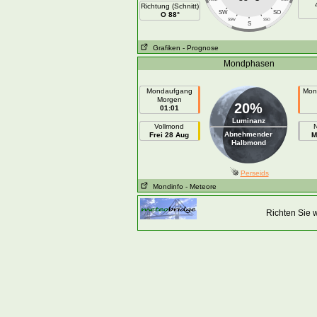
Richtung (Schnitt)
SW
SO
O 88°
SSW
SSO
S
Grafiken
- Prognose
Mondphasen
Mondaufgang
Mon
Morgen
20%
01:01
Luminanz
Vollmond
Abnehmender
Frei 28 Aug
M
Halbmond
Perseids
Mondinfo
- Meteore
Richten Sie 