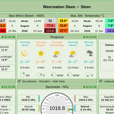
Weerstation Sleen • Sleen
Max Wind | Böeen - KM/S
Max. Min. Temperatur °C
22.7
32
26.6°
7.0°
11:24
Heute
14:09
16:34
Heute
06:29
61.2
77.4
33.6°
7.0°
5
August
6
4
August
8
74.2
133.6
37.7°
-12.2
25 Mrz
2026
20 Juni
26 Juni
2026
11 Jan
Prognose
22:32:38
22:15:02
Sonntag
Sonntag
Sonntag
Sonntag
Montag
Station
Nacht
Morgen
Nachmittag
Abend
Nacht
Gefühlt
17.4°
#9388
uchtkugel
NL
14.8°
(52.78,6.
11
14°
11
26°
27
28°
19
27°
18
18°
-
-
-
-
-
Taupunkt
8.6
4
4.3
12.6
4.3
KM/S
KM/S
KM/S
KM/S
KM/S
12.3°
NO
O
WSW
WSW
S
Einzelheiten
- Stündlich
- Volle Seite
Luftquali
Barometer - hPa
22:32:38
22:32:38
1000
een (Max)
Min
Max
Tageslic
997
1003
994
1006
2.0 KM/S
1018.5 hPa
1024.0 hPa
15 Std.14 
991
1009
988
1012
Wind
Aktuell
985
1015
fallend ↓
Sonnenauf
1018.8
.9 km/h =
30.09 inHg
982
1018
-0.10 hPa
06:02
2.2 m/s
Morge
979
1021