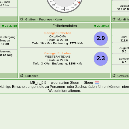
4.9 mph
976
1024
4.3 kts
973
1027
Azimut
|
970
1030
314.8° 
964
1036
Grafiken
- Prognose
- Karte
Mondinf
Erdbebendaten
22:33:18
22:30:02
Geringer Erdbeben
OKLAHOMA
2.9
duntergang
2026
Heute @ 22:10
Morgen
311.6
Tiefe:
10
KMs - Entfernung:
7778
KMs
19:39
August
Neumond
5.0
Geringer Erdbeben
it 12 Aug
WESTERN TEXAS
2.3
Gester
Heute @ 22:06
0.0
Tiefe:
3
KMs - Entfernung:
8296
KMs
Erdbeben
Grafiken
MB_rt_5.5 - weerstation Sleen - Sleen
wichtige Entscheidungen, die zu Personen- oder Sachschäden führen können, niem
Wetterinformationen.