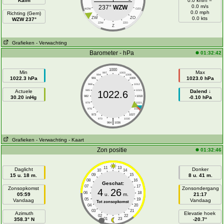
Kalm
0.0 km/h =
0.0 m/s
237°
WZW
WZW
OZO
0.0 mph
Richting (Gem)
ZW
ZO
0.0 kts
WZW 237°
ZZW
ZZO
Z
Grafieken
- Verwachting
Barometer - hPa
01:32:42
1000
Min
Max
997
1003
994
1006
1022.3 hPa
1023.0 hPa
991
1009
988
1012
Actuele
985
1015
Dalend ↓
1022.6
30.20 inHg
982
1018
-0.10 hPa
979
1021
976
1024
973
1027
|
970
1030
964
1036
Grafieken
- Verwachting
- Kaart
Zon positie
01:32:46
11
13
Daglicht
Donker
10
14
15 u. 18 m.
09
15
8 u. 41 m.
08
16
Geschat:
07
17
Zonsopkomst
Zonsondergang
4
26
06
18
05:59
u.
m.
21:17
05
19
Vandaag
Vandaag
Tot zonsopkomst
04
20
03
21
Azimuth
Elevatie hoek
02
22
358.3° N
01
23
-20.7°