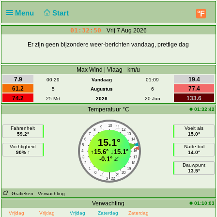
Menu
Start
°F
01:32:50
Vrij 7 Aug 2026
Er zijn geen bijzondere weer-berichten vandaag, prettige dag
Max Wind | Vlaag - km/u
7.9
19.4
00:29
Vandaag
01:09
61.2
77.4
5
Augustus
6
74.2
133.6
25 Mrt
2026
20 Jun
Temperatuur °C
01:32:42
10
9
11
Fahrenheit
Voelt als
8
12
59.2°
15.0°
7
13
6
15.1°
14
5
15
Vochtigheid
Natte bol
↑
15.6°
↓
15.1°
4
16
90% ↑
14.0°
3
17
-0.1°
2
18
Dauwpunt
1
19
13.5°
0
20
|
-1
21
-2
22
Grafieken
- Verwachting
Verwachting
01:10:03
Vrijdag
Vrijdag
Vrijdag
Zaterdag
Zaterdag