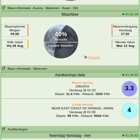
Maan informatie
- Aurora
- Meteoren
- Kaart
- ISS
Maanfase
01:32:46
Maanopkomst
Maanondergang
Morgen
Vandaag
40%
00:08
17:20
Verlicht
Volle maan
Nieuwe maan
Laatste kwartier
Vrij 28 Aug
Woe 12 Aug
Perseids
Maan informatie
- Meteoren
Aardbevings data
01:30:02
Kleine beving
CROATIA
3.3
Vandaag @ 01:20
Diepte:
11.4
KMs - Afstand:
1020
KMs
Lichte beving
NEAR EAST COAST OF HONSHU, JAPAN
4
Vandaag @ 01:08
Diepte:
50
KMs - Afstand:
9044
KMs
Aardbevingen
Neerslag Vandaag - mm
01:32:42