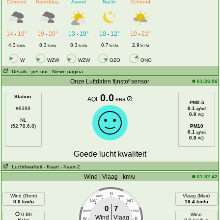
Ochtend
Namiddag
Avond
Nacht
Ochtend
14
19°
19
20°
13
19°
10
12°
10
22°
-
-
-
-
-
4.3
8.3
8.3
0.7
2.9
km/u
km/u
km/u
km/u
km/u
W
WZW
WZW
OZO
ONO
Details
- per uur
- Niewe pagina
Onze Luftdaten fijnstof sensor
01:26:06
0.0
Station:
AQI:
eea
PM2.5
#9388
0.1
ug/m3
0.0
AQI
NL
(52.78,6.8)
PM10
0.1
ug/m3
0.0
AQI
Goede lucht kwaliteit
Luchtkwaliteit
- Kaart
- Kaart-2
Wind | Vlaag - km/u
01:32:42
N
Wind (Gem)
Vlaag (Max)
NNW
NNO
0.0 km/u
NW
NO
19.4 km/u
0
7
WNW
ONO
0 Bft
Wind
Wind
Vlaag
W
E